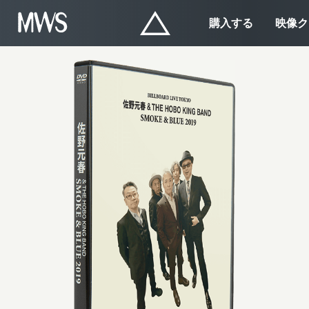
購入する
映像ク
‘SMOKE
&
BLUE’
2019