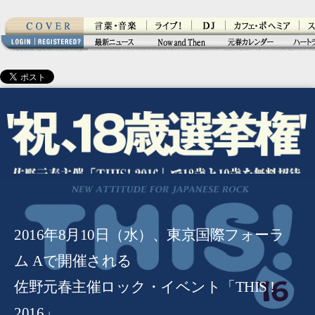
MWSトップ
音楽・言葉
ライブ！
ライブ！
カフェ・ボヘミア
スト
Now & Then
最新ニュース
元春カレンダー
ハート
ログイン
メンバー登録
祝、18歳選挙権
佐野元春主催「THIS! 2016」で18歳と19歳を無料招待
2016年8月10日（水）、東京国際フォーラ
ム Aで開催される
佐野元春主催ロック・イベント「THIS !
2016」。