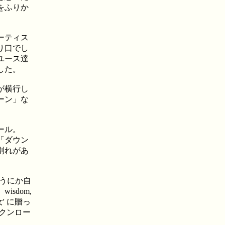
をふりか
ーティス
り口でし
ユース達
した。
が横行し
ーン」な
ール。
「ダウン
別れがあ
どうにか自
sdom,
' に贈っ
クンロー