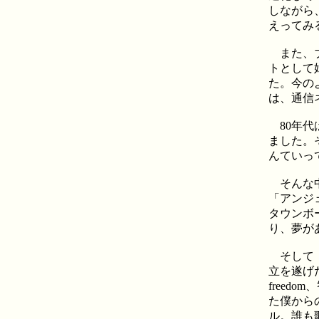
しながら
えってみ
また、ブ
トとして
た。今の
は、通信
80年代
ました。
んていっ
そんな中
「アンジ
タウンボ
り、夢が
そして「
立を遂げ
freed
た僕から
ル。誰も