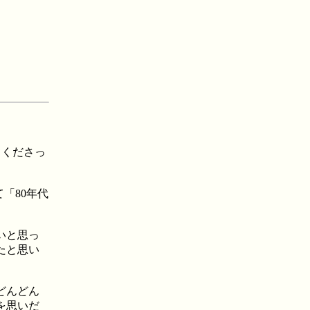
ト
てくださっ
「80年代
いと思っ
たと思い
どんどん
を思いだ