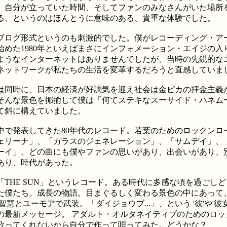
、自分が立っていた時間、そしてファンのみなさんがいた場所
る、というのはほんとうに意味のある、貴重な体験でした。
ログ形式というのも刺激的でした。僕がレコーディング・ア
始めた1980年といえばまさにインフォメーション・エイジの入
ようなインターネットはありませんでしたが、当時の先鋭的な
ネットワークが私たちの生活を変革するだろうと直感していま
は同時に、日本の経済が好調気を迎え社会は金ピカの拝金主義
そんな景色を揶揄して僕は「何てステキなスーサイド・ハネム
て斜に構えていました。
で発表してきた80年代のレコード。若葉のためのロックンロ
ェリーナ」、「ガラスのジェネレーション」、「サムデイ」、
ーイ」。どの曲にも僕やファンの思いがあり、出会いがあり、
あり、時代があった。
THE SUN」というレコード。ある時代に多感な頃を過ごし
た僕たち。成長の物語。目まぐるしく変わる景色の中にあって、wi
om、智慧とユーモアで武装。「ダイジョウブ...」、という '彼'や'彼女
の最新メッセージ。 アダルト・オルタネイティブのためのロッ
歌ってくれないから自分で作って唄ってみた。どうかな？