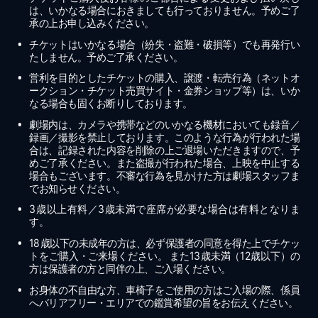
は、いかなる場合におきましても行っておりません。予めご了
承の上お申し込みください。
チケットはいかなる場合（紛失・盗難・破損等）でも再発行い
たしません。予めご了承ください。
営利を目的としたチケットの購入、譲渡・転売行為（ネットオ
ークション・チケット売買サイト・金券ショップ等）は、いか
なる場合も固くお断りしております。
劇場内は、カメラや携帯などのいかなる機材においても録音／
録画／撮影を禁止しております。このような行為が行われた場
合は、記録された内容を削除の上ご退場いただきますので、予
めご了承ください。また盗撮が行われた場合、上映を中止する
場合もございます。不審な行為を見かけた方は劇場スタッフま
でお知らせください。
3歳以上有料／3歳未満で座席が必要な場合は有料となりま
す。
18歳以下の未成年の方は、必ず保護者の同意を得た上でチケッ
トをご購入・ご来場ください。 また13歳未満（12歳以下）の
方は保護者の方と同伴の上、ご入場ください。
お身体の不自由な方、車椅子をご使用の方はご入場の際、係員
へバリアフリー・エリアでの鑑賞希望の旨をお伝えください。