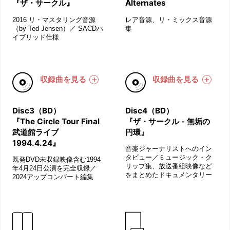
『ザ・サークル』
Alternates
2016 リ・マスタリング音源
レア音源、リ・ミックス音源
（by Ted Jensen）／ SACDハ
集
イブリッド仕様
収録曲を見る
収録曲を見る
Disc3（BD）
Disc4（BD）
『The Circle Tour Final
『ザ・サークル - 無垢の
武道館ライブ
円環』
1994.4.24』
音楽ジャーナリストへのイン
タビュー／ミュージック・ク
既発DVD未収録映像含む1994
リップ集、放送番組映像など
年4月24日公演を完全収録／
をまとめたドキュメンタリー
2024アップコンバート編集