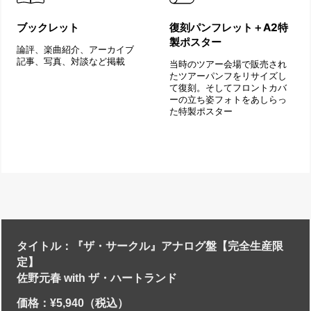
ブックレット
復刻パンフレット＋A2特
製ポスター
論評、楽曲紹介、アーカイブ
記事、写真、対談など掲載
当時のツアー会場で販売され
たツアーパンフをリサイズし
て復刻。そしてフロントカバ
ーの立ち姿フォトをあしらっ
た特製ポスター
タイトル：『ザ・サークル』アナログ盤【完全生産限
定】
佐野元春 with ザ・ハートランド
価格：¥5,940（税込）