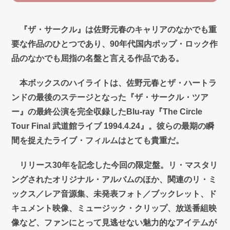
『ザ・サークル』は佐野元春のキャリアのなかでも重
要な作品のひとつであり、90年代国内ポップ・ロック作
品のなかでも屈指の名盤と言える作品である。
本ボックスのハイライトは、佐野元春とザ・ハートラ
ンドの最後のステージとなった『ザ・サークル・ツア
ー』の最終公演を完全収録したBlu-ray『The Circle
Tour Final 武道館ライブ 1994.4.24』。彼らの最期の瞬
間を捉えたライブ・フィルムはとても貴重だ。
リリース30年を記念した今回の限定盤。リ・マスタリ
ングされたオリジナル・アルバムのほか、関連のリ・ミ
ックス／レア音源集、未発表フォト／ブックレット、ド
キュメント映像、ミュージック・クリップ、放送番組映
像など、ファンにとって見逃せない魅力的なアイテムが