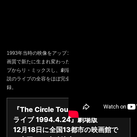
1993年当時の映像をアップコンバートして再編集、高
画質で新たに生まれ変わった映像と、音源はマルチテー
プからリ・ミックスし、劇場版マスタリングを施し、伝
説のライブの全容をほぼ完全な形でBlu-ray Discに収
録。
『The Circle Tour Final 日本武道館
ライブ 1994.4.24』劇場版
12月18日に全国13都市の映画館で