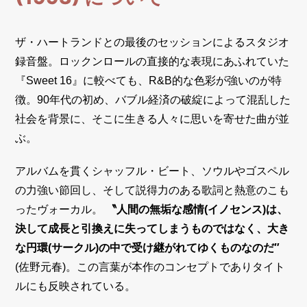
ザ・ハートランドとの最後のセッションによるスタジオ
録音盤。ロックンロールの直接的な表現にあふれていた
『Sweet 16』に較べても、R&B的な色彩が強いのが特
徴。90年代の初め、バブル経済の破綻によって混乱した
社会を背景に、そこに生きる人々に思いを寄せた曲が並
ぶ。
アルバムを貫くシャッフル・ビート、ソウルやゴスペル
の力強い節回し、そして説得力のある歌詞と熱意のこも
ったヴォーカル。
〝人間の無垢な感情(イノセンス)は、
決して成長と引換えに失ってしまうものではなく、大き
な円環(サークル)の中で受け継がれてゆくものなのだ″
(佐野元春)。この言葉が本作のコンセプトでありタイト
ルにも反映されている。