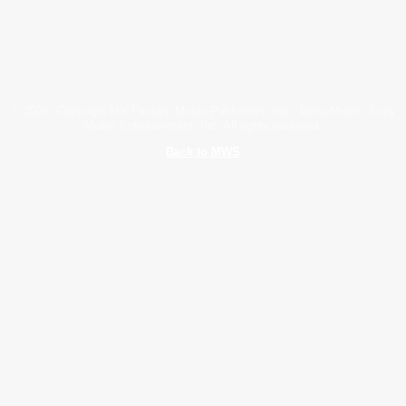
© 2026, Copyright M's Factory Music Publishers, Inc., DaisyMusic, Sony
Music Entertainment, Inc. All rights reserved.
Back to MWS