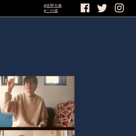
#佐野元春
#この道