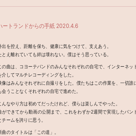
ハートランドからの手紙 2020.4.6
外出を控え、距離を保ち、健康に気をつけて、支えあう。
たとえ離れていても絆は壊れない。僕はそう思っている。
この曲は、コヨーテバンドのみんなそれぞれの自宅で、インターネッ
を介してマルチレコーディングをした。
映像はみんなそれぞれに自撮りをした。僕たちはこの作業を、一切誰
も会うことなくそれぞれの自宅で進めた。
こんなやり方は初めてだったけれど、僕らは楽しんでやった。
曲ができてから動画の公開まで、これをわずか2週間で実現したバン
とチームを誇りに思う。
新曲のタイトルは「この道」。