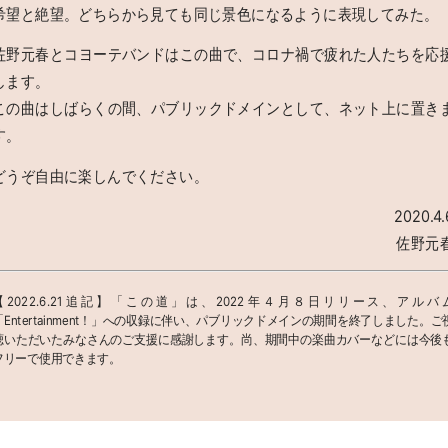
希望と絶望。どちらから見ても同じ景色になるように表現してみた。
佐野元春とコヨーテバンドはこの曲で、コロナ禍で疲れた人たちを応
します。
この曲はしばらくの間、パブリックドメインとして、ネット上に置き
す。
どうぞ自由に楽しんでください。
2020.4.
佐野元
【2022.6.21追記】「この道」は、2022年４月８日リリース、アルバ
「Entertainment！」への収録に伴い、パブリックドメインの期間を終了しました。ご
聴いただいたみなさんのご支援に感謝します。尚、期間中の楽曲カバーなどには今後
フリーで使用できます。