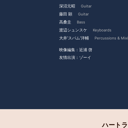
深沼元昭
Guitar
藤田 顕
Guitar
高桑圭
Bass
渡辺シュンスケ
Keyboards
大井’スパム’洋輔
Percussions & Mix
映像編集：近浦 啓
友情出演：ゾーイ
ハートラ