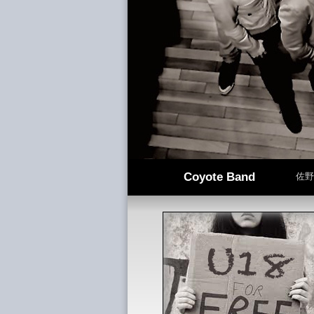
佐野元春＆コヨーテバンド
Coyote Band
佐野