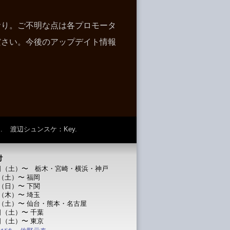
おり。ご不明な点は各プロモータ
ださい。今後のアップデイト情報
.
渡辺シュンスケ
：Key.
付
7日（土）〜 栃木・宮崎・横浜・神戸
日（土）〜 福岡
日（日）〜 下関
日（木）〜 埼玉
日（土）〜 仙台・熊本・名古屋
5日（土）〜 千葉
2日（土）〜 東京