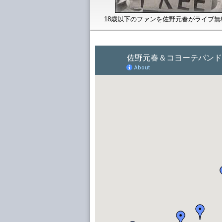
U18 for Free.
18歳以下のファンを佐野元春がライブ無