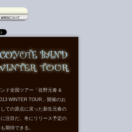
MWSについて
012-2013 ウィンターツアー」
ンド全国ツアー「佐野元春 &
-2013 WINTER TOUR」開催のお
としての原点に戻った新生元春の
スに注目だ。冬にリリース予定の
奏も期待できる。