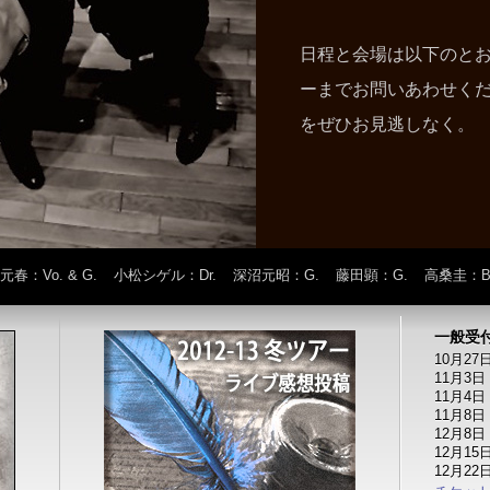
日程と会場は以下のと
ーまでお問いあわせく
をぜひお見逃しなく。
元春
：Vo. & G.
小松シゲル
：Dr.
深沼元昭
：G.
藤田顕
：G.
高桑圭
：B
一般受
10月2
11月3
11月4
11月8
12月8
12月1
12月2