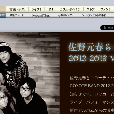
音楽・言葉
ライブ！
ライブ！
カフェ・ボヘミア
ストア
ファン！
Now & Then
最新ニュース
元春カレンダー
ハートランドからの手紙
登録
佐野元春＆コヨーテバンド
DaisyMusic presents「2
佐野元春とコヨーテ・バ
COYOTE BAND 2012
知らせです。ロッカー
ライブ・パフォーマン
新作アルバムからの演