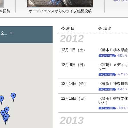
チケット
オーディエンスからのライブ感想投稿
料招待
オーディエンスからのライブ感想投稿
公 演 日
会 場 名
2012
12月 1日（土）
《栃木》栃木県総
(財)と
12月 9日（日）
《宮崎》メディキ
ター
ガクオ
12月14日（金）
《横浜》神奈川県
KMミュ
12月16日（日）
《埼玉》熊谷文化
いと）
HOT S
2013