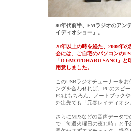
80年代前半、FMラジオのア
イディオショー」。
20年以上の時を経た、2009
会には、ご自宅のパソコンのU
「DJ:MOTOHARU SANO
用意しました。
このUSBラジオチューナーをお
ングを合わせれば、PCのスピ
PCはもちろん、ノートブック
外出先でも「元春レイディオシ
さらにMP3などの音声データで
で「毎週火曜日の夜11時」と
週欠かさずエアチェック。録音した