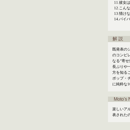
11.
彼女
12.
こん
13.
情け
14.
バイ
解 説
既発表の
のコンピ
なる“寄
長ぶりや
方を知る
ポップ・
に純粋な1
Moto's 
楽しいア
表された