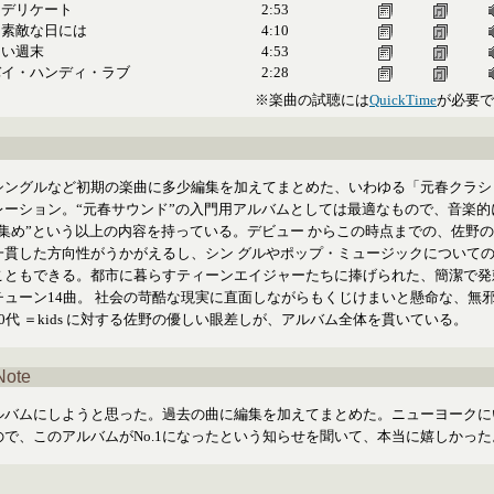
はデリケート
2:53
な素敵な日には
4:10
ない週末
4:53
バイ・ハンディ・ラブ
2:28
※楽曲の試聴には
QuickTime
が必要で
シングルなど初期の楽曲に多少編集を加えてまとめた、いわゆる「元春クラシ
レーション。“元春サウンド”の入門用アルバムとしては最適なもので、音楽的
せ集め”という以上の内容を持っている。デビュー からこの時点までの、佐野
一貫した方向性がうかがえるし、シン グルやポップ・ミュージックについて
こともできる。都市に暮らすティーンエイジャーたちに捧げられた、簡潔で発
チューン14曲。 社会の苛酷な現実に直面しながらもくじけまいと懸命な、無
0代 ＝kids に対する佐野の優しい眼差しが、アルバム全体を貫いている。
Note
ルバムにしようと思った。過去の曲に編集を加えてまとめた。ニューヨークに
ので、このアルバムがNo.1になったという知らせを聞いて、本当に嬉しかった