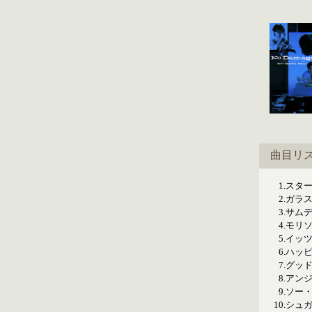
曲目リ
1.
スタ
2.
ガラ
3.
サム
4.
モリ
5.
イッ
6.
ハッ
7.
グッ
8.
アン
9.
ソー
10.
シュ