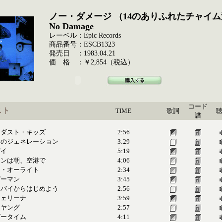
ノー・ダメージ （14のありふれたチャイ
No Damage
レーベル：Epic Records
商品番号：ESCB1323
発売日 ：1983.04.21
価 格 ：￥2,854（税込）
コード
スト
TIME
歌詞
譜
ーダスト・キッズ
2:56
スのジェネレーション
3:29
デイ
5:19
ソンは朝、空港で
4:06
ツ・オーライト
2:34
ピーマン
3:45
ドバイからはじめよう
2:56
ジェリーナ
3:59
・ヤング
2:57
ガータイム
4:11