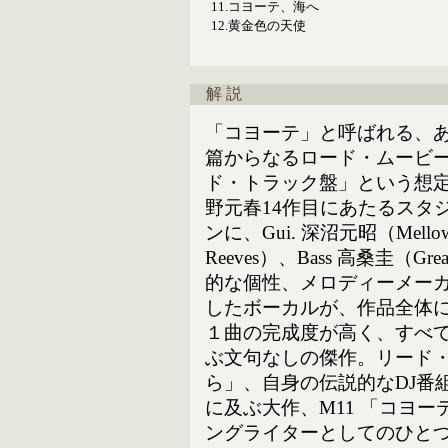
11.
コヨーテ、海へ
12.
黄金色の天使
解 説
「コヨーテ」と呼ばれる、あ
篇からなるロード・ムービ
ド・トラック盤」という想
野元春14作目にあたるスタ
ンに、Gui. 深沼元昭（Mello
Reeves）、Bass 高桑圭
的な個性、メロディーメー
したボーカルが、作品全体
１曲の完成度が高く、すべ
ぶ文句なしの傑作。リード・
ら」、自身の伝説的なDJ番
に及ぶ大作、M11 「コヨ
ングライターとしてのひと