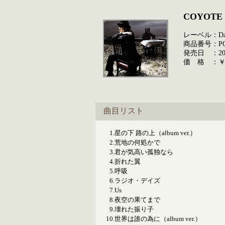
COYOTE
レーベル：Dais
商品番号：POC
発売日 ：2007
価 格 ：￥3
曲目リスト
1.
星の下 路の上（album ver.）
2.
荒地の何処かで
3.
君が気高い孤独なら
4.
折れた翼
5.
呼吸
6.
ラジオ・デイズ
7.
Us
8.
夜空の果てまで
9.
壊れた振り子
10.
世界は誰の為に（album ver.）