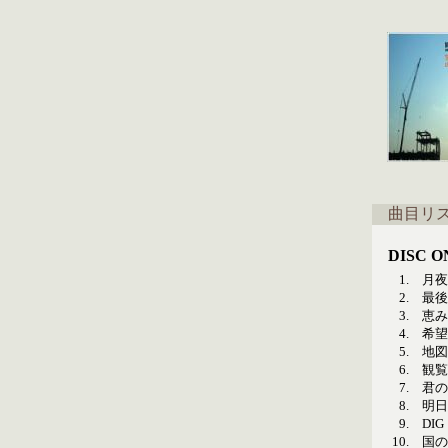
曲目リ
DISC O
1.
月夜
2.
最後
3.
恵み
4.
希望
5.
地図
6.
観覧
7.
君の
8.
明日
9.
DIG
10.
国の