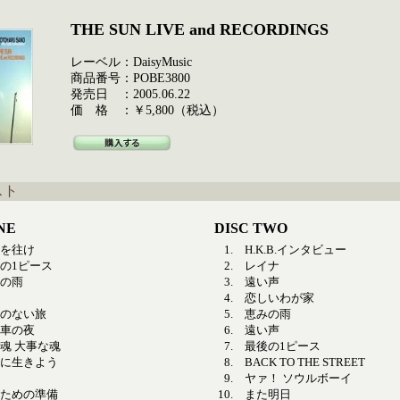
THE SUN LIVE and RECORDINGS
レーベル：DaisyMusic
商品番号：POBE3800
発売日 ：2005.06.22
価 格 ：￥5,800（税込）
スト
NE
DISC TWO
を往け
1.
H.K.B.インタビュー
の1ピース
2.
レイナ
の雨
3.
遠い声
4.
恋しいわが家
のない旅
5.
恵みの雨
車の夜
6.
遠い声
魂 大事な魂
7.
最後の1ピース
に生きよう
8.
BACK TO THE STREET
9.
ヤァ！ ソウルボーイ
ための準備
10.
また明日