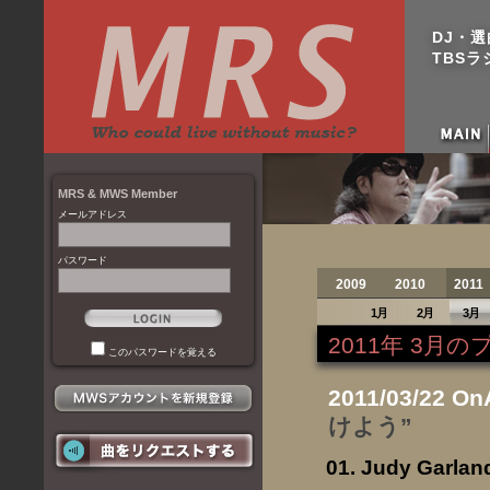
DJ・
TBSラジ
MRS & MWS Member
メールアドレス
パスワード
2009
2010
2011
1月
2月
3月
2011年 3月
このパスワードを覚える
2011/03/22 On
けよう”
Judy Garlan