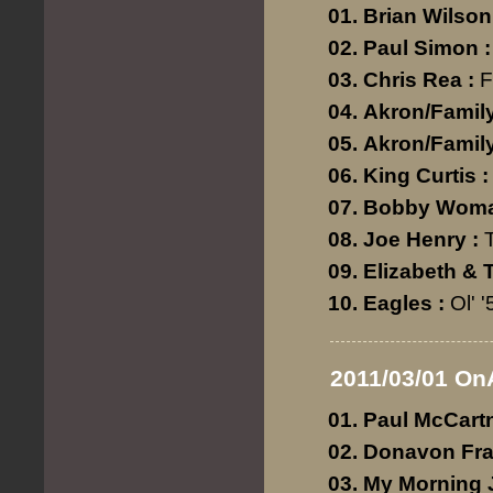
Brian Wilson
Paul Simon
:
Chris Rea
:
F
Akron/Famil
Akron/Famil
King Curtis
:
Bobby Wom
Joe Henry
:
Elizabeth & 
Eagles
:
Ol' '
2011/03/01 On
Paul McCart
Donavon Fra
My Morning 