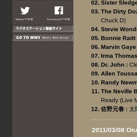
Sister Sledg
The Dirty D
Chuck D)
Twitterで共有
Facebookで共有
Stevie Wond
Bonnie Raitt
Marvin Gaye
Irma Thomas 
Dr. John
:
Cl
Allen Toussa
Randy New
The Neville 
Ready (Live 
佐野元春
:
太
2011/03/08 On