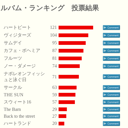
アルバム・ランキング 投票結果
ハートビート
121
ヴィジターズ
104
サムデイ
95
カフェ・ボヘミア
87
フルーツ
81
ノー・ダメージ
74
ナポレオンフィッシ
71
ュと泳ぐ日
サークル
63
THE SUN
59
スウィート16
57
The Barn
29
Back to the street
27
ハートランド
20