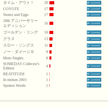
タイム・アウト！
20
COYOTE
17
Stones and Eggs
17
20th アニバーサリー
16
エディション
ゴールデン・リング
16
グラス
13
スロー・ソングス
11
ノー・ダメージ II
9
Moto Singles
8
SOMEDAY Collector's
4
Edition
BEATITUDE
1
In motion 2003
1
Spoken Words
1